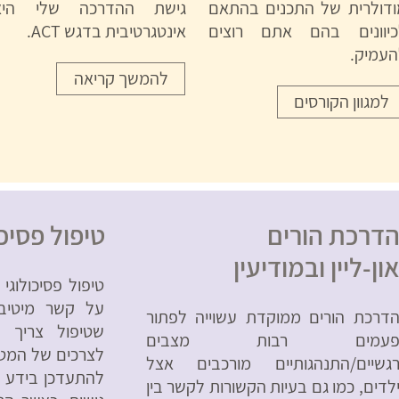
ודולרית של התכנים בהתאם
גישת ההדרכה שלי היא
כיוונים בהם אתם רוצים
אינטגרטיבית בדגש ACT.
העמיק.
להמשך קריאה
למגוון הקורסים
דרכת הורים
טיפול פסיכו
ון-ליין ובמודיעין
טיפול פסיכולוג
על קשר מיטיב,
דרכת הורים ממוקדת עשוייה לפתור
שטיפול צריך ל
עמים רבות מצבים
לצרכים של המטו
גשיים/התנהגותיים מורכבים אצל
להתעדכן בידע מ
לדים, כמו גם בעיות הקשורות לקשר בין