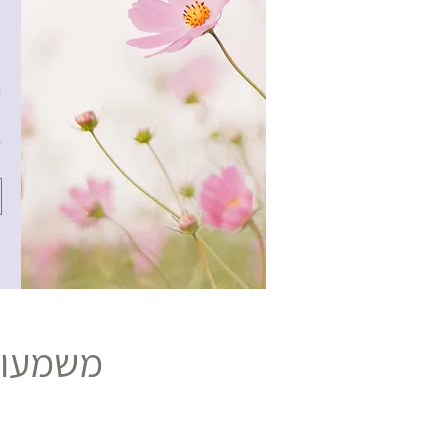
ה
א
ה
ו
ב
ט
משמעות