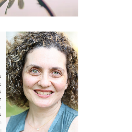
מ
ע
ה
ח
ו
ו