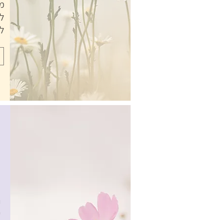
מ
ל
ל
ה
א
ה
פ
ר
י