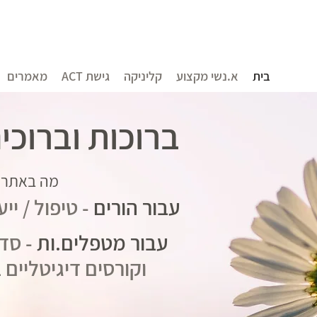
בית
א.נשי מקצוע
קליניקה
גישת ACT
מאמרים
ברוכות וברוכי
מה באתר:
עבור הורים
- טיפול / יי
עבור מטפלים.ות
- סד
וקורסים​ דיגיטליים בג