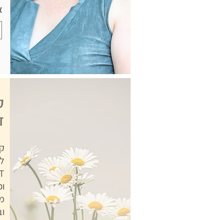
א
ק
ד
ק
ל
וכ
מ
ו