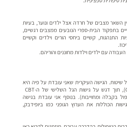
ת טיפולית ספציפית.
ן השאר מצבים של חרדה אצל ילדים ונוער, בעיות
יים בתפקוד הבית-ספרי הנובעים ממצבים רגשיים,
יות התנהגות, קשיים ביחסי הורים וילדים וקשיים
כוז.
עבודה עם ילדים וילדות מחוננים והוריהם.
ל שיטות. הגישה העיקרית שאני עובדת על פיה היא
הטיפול הקוגנטיבי-התנהגותי (CBT), תוך דגש על גישות הגל השלישי של ה-CBT
גישה שנקראת ACT (טיפול בקבלה ומחוייבות). בנוסף אני עובדת בגישה
גישות הכוללות את הערוץ הגופני כמו ביופידבק,
בות הטיפולית בהדרכה עבורם, מוזמנים לקרוא כאן